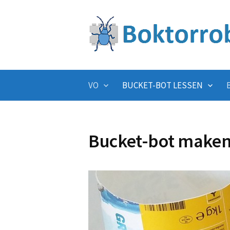
Skip
to
content
VO
BUCKET-BOT LESSEN
Bucket-bot make