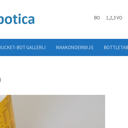
BO
1,2,3 VO
BUCKET-BOT GALLERIJ
MAAKONDERWIJS
BOTTLETA
n