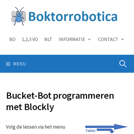
Skip
to
content
BO
1,2,3 VO
NLT
INFORMATIE
CONTACT
Zoeken
MENU
naar:
Bucket-Bot programmeren
met Blockly
Volg de lessen via het menu