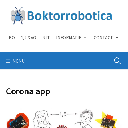
Skip
to
content
BO
1,2,3 VO
NLT
INFORMATIE
CONTACT
Zoeken
MENU
naar:
Corona app