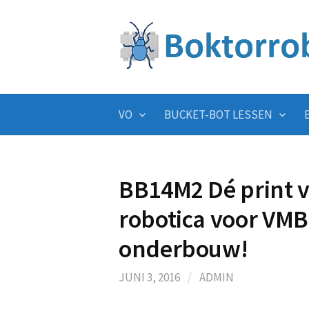
Skip
to
content
VO
BUCKET-BOT LESSEN
BB14M2 Dé print 
robotica voor V
onderbouw!
JUNI 3, 2016
/
ADMIN