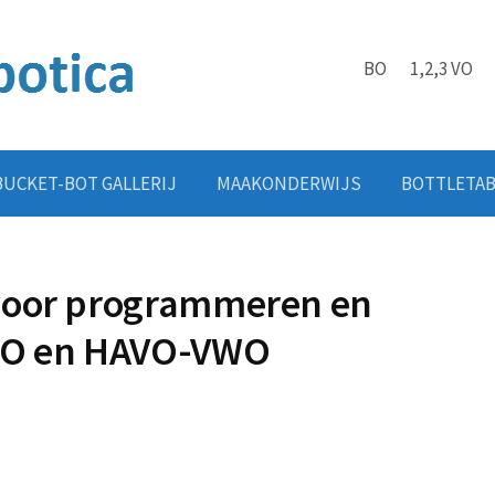
BO
1,2,3 VO
BUCKET-BOT GALLERIJ
MAAKONDERWIJS
BOTTLETA
voor programmeren en
MBO en HAVO-VWO