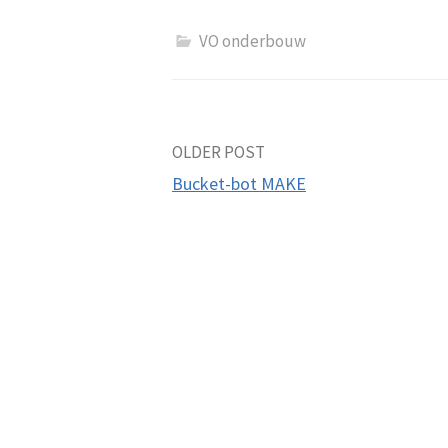
VO onderbouw
Post
OLDER POST
Bucket-bot MAKE
navigation